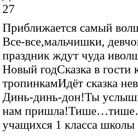
27
Приближается самый волш
Все-все,мальчишки, девчо
праздник ждут чуда ивол
Новый годСказка в гости 
тропинкамИдёт сказка н
Динь-динь-дон!Ты услыши
нам пришла!Тише…тише… 
учащихся 1 класса школы