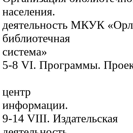
населения. 3-5
деятельность МКУК «Орло
библиотечная
си
5-8 VI. Программы
8-9 VII. Б
центр
инфор
9-14 VIII. Издательская
деятель