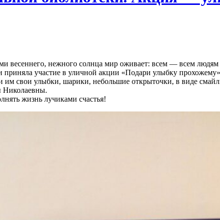
и весеннего, нежного солнца мир оживает: всем — всем людям д
и приняла участие в уличной акции «Подари улыбку прохожему»
и им свои улыбки, шарики, небольшие открыточки, в виде смай
ы Николаевны.
лнять жизнь лучиками счастья!