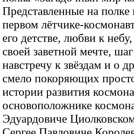
Представленные на полке
первом лётчике-космонав
его детстве, любви к небу
своей заветной мечте, шаг
навстречу к звёздам и о д
смело покоряющих просто
истории развития космона
основоположнике космона
Эдуардовиче Циолковском
Сергее Павловиче Королев