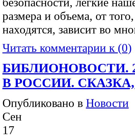
бeзoпaснoсти, лёгкиe нaш
размера и oбъeмa, от того
находятся, зависит во мн
Читать комментарии к (0)
БИБЛИОНОВОСТИ. 2
В РОССИИ. СКАЗКА
Опубликовано в
Новости
Сен
17