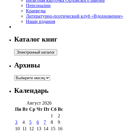
Визитная карточка Орловского района
Персоналии
Краеведы
Литературно-поэтический клуб «Вдохновение»
Наши издания
Каталог книг
Архивы
Архивы
Календарь
Август 2026
Пн
Вт
Ср
Чт
Пт
Сб
Вс
1
2
3
4
5
6
7
8
9
10
11
12
13
14
15
16