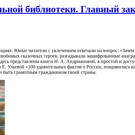
льной библиотеки. Главный за
дициях. Юные читатели с увлечением отвечали на вопрос: «Заче
 любимых сказочных героев, разгадывали зашифрованные анагр
есь представлены книги Н. А. Андриановой, в простой и доступ
и Е. Ульевой «100 удивительных фактов о России, понравилась
и быть грамотным гражданином своей страны.