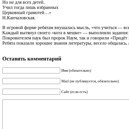
Но не для всех детей.
Учил тогда лишь избранных
Церковный грамотей…»
Н.Канчаловская.
В игровой форме ребятам внушалась мысль, «что учиться — все
Каждый вытянул своего «кота в мешке» — выполняли задания: «
Покровителем наук был пророк Наум, так и говорили «Придёт 
Ребята показали хорошие знания литературы, весело общалась, 
Оставить комментарий
Имя (обязательно)
Mail (не публикуется, обязательно)
Сайт (если есть)