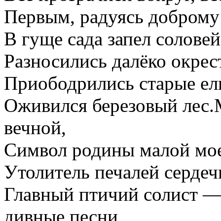
Первым, радуясь доброму 
В гуще сада запел солове
Разносились далёко окрес
Приободрились старые ел
Оживился березовый лес
вечной,
Символ родины малой мо
Утолитель печалей сердеч
Главный птичий солист —
дивные песни,