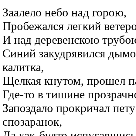
Заалело небо над горою,
Пробежался легкий ветеро
И над деревенскою трубо
Синий закудрявился дымо
калитка,
Щелкая кнутом, прошел п
Где-то в тишине прозрачн
Запоздало прокричал пету
спозаранок,
Да как-будто испугавшись