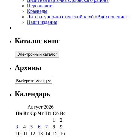
Визитная карточка Орловского района
Персоналии
Краеведы
Литературно-поэтический клуб «Вдохновение»
Наши издания
Каталог книг
Архивы
Архивы
Календарь
Август 2026
Пн
Вт
Ср
Чт
Пт
Сб
Вс
1
2
3
4
5
6
7
8
9
10
11
12
13
14
15
16