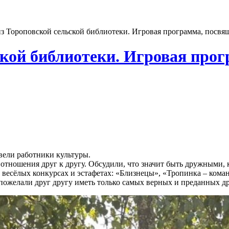
з Тороповской сельской библиотеки. Игровая программа, посв
ской библиотеки. Игровая про
ели работники культуры.
отношения друг к другу. Обсудили, что значит быть дружными, 
в весёлых конкурсах и эстафетах: «Близнецы», «Тропинка – кома
пожелали друг другу иметь только самых верных и преданных др