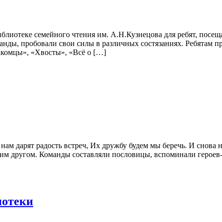
блиотеке семейного чтения им. А.Н.Кузнецова для ребят, посе
анды, пробовали свои силы в различных состязаниях. Ребятам п
акомцы», «Хвосты», «Всё о […]
ни нам дарят радость встреч, Их дружбу будем мы беречь. И снов
ящим другом. Команды составляли пословицы, вспоминали герое
иотеки