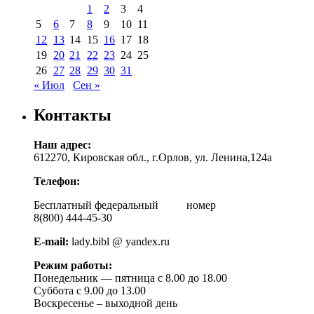
1
2
3
4
5
6
7
8
9
10
11
12
13
14
15
16
17
18
19
20
21
22
23
24
25
26
27
28
29
30
31
« Июл
Сен »
Контакты
Наш адрес:
612270, Кировская обл., г.Орлов, ул. Ленина,124а
Телефон:
Бесплатный федеральный номер
8(800) 444-45-30
E-mail:
lady.bibl @ yandex.ru
Режим работы:
Понедельник — пятница с 8.00 до 18.00
Суббота с 9.00 до 13.00
Воскресенье – выходной день