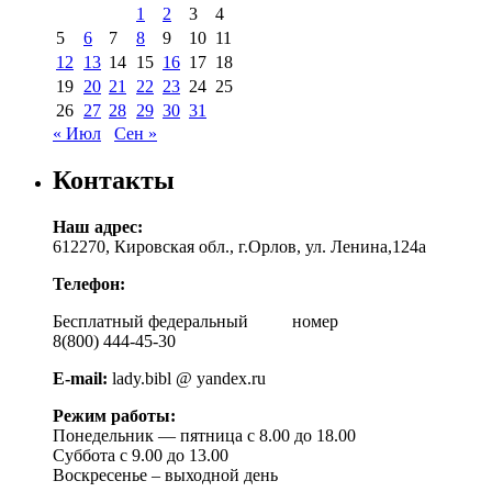
1
2
3
4
5
6
7
8
9
10
11
12
13
14
15
16
17
18
19
20
21
22
23
24
25
26
27
28
29
30
31
« Июл
Сен »
Контакты
Наш адрес:
612270, Кировская обл., г.Орлов, ул. Ленина,124а
Телефон:
Бесплатный федеральный номер
8(800) 444-45-30
E-mail:
lady.bibl @ yandex.ru
Режим работы:
Понедельник — пятница с 8.00 до 18.00
Суббота с 9.00 до 13.00
Воскресенье – выходной день