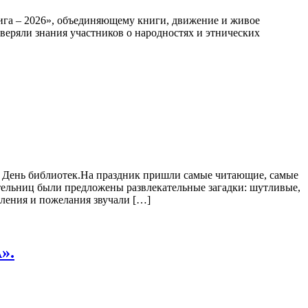
ига – 2026», объединяющему книги, движение и живое
еряли знания участников о народностях и этнических
в День библиотек.На праздник пришли самые читающие, самые
ельниц были предложены развлекательные загадки: шутливые,
вления и пожелания звучали […]
».