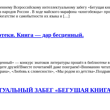
сеннему Всероссийскому интеллектуальному забегу «Бегущая кн
народов России . В ходе майского марафона «книгобежцы» пров
огатстве и самобытности их языка и […]
отеки. Книга — дар бесценный.
ценный» — конкурс знатоков литературы прошёл в библиотеке 
дите друзей!Вместе почитаемИ даже поиграем!»Вниманию читат
рана», «Любовь к словесности», «Мы родом из детства».Поздра
УАЛЬНЫЙ ЗАБЕГ «БЕГУЩАЯ КНИГА