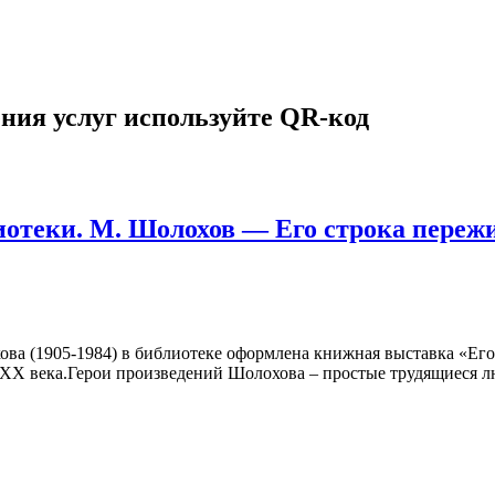
ния услуг используйте QR-код
иотеки. М. Шолохов — Его строка переж
ва (1905-1984) в библиотеке оформлена книжная выставка «Ег
 XX века.Герои произведений Шолохова – простые трудящиеся лю