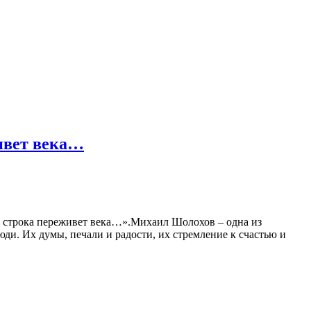
ивет века…
о строка переживет века…».Михаил Шолохов – одна из
ди. Их думы, печали и радости, их стремление к счастью и