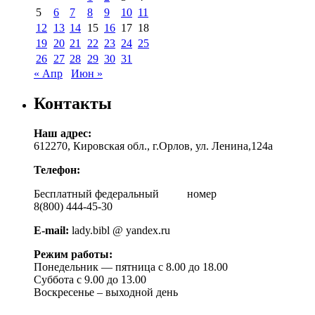
5
6
7
8
9
10
11
12
13
14
15
16
17
18
19
20
21
22
23
24
25
26
27
28
29
30
31
« Апр
Июн »
Контакты
Наш адрес:
612270, Кировская обл., г.Орлов, ул. Ленина,124а
Телефон:
Бесплатный федеральный номер
8(800) 444-45-30
E-mail:
lady.bibl @ yandex.ru
Режим работы:
Понедельник — пятница с 8.00 до 18.00
Суббота с 9.00 до 13.00
Воскресенье – выходной день